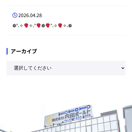
2026.04.28
❁°˖✧
✧˖°
❁
°˖✧
✧˖❁
アーカイブ