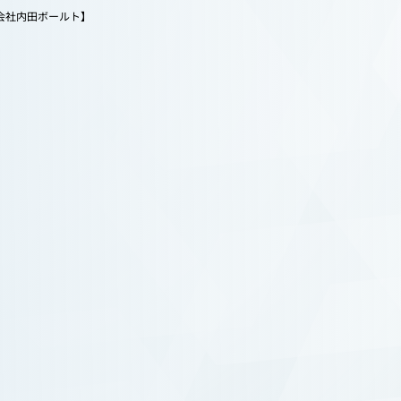
内
横浜・相模原のネジ専門店｜販売・オーダーメイド【株式会社内田ボールト】
会社内田ボールト】
る質問
全国対応
せ
045-633-8466
合わせ
Tel.
平日 8:30～17:00（土日祝休）