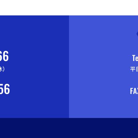
66
Te
休）
平
56
FA