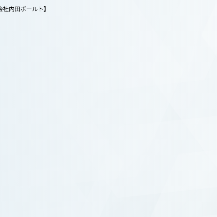
内
横浜・相模原のネジ専門店｜販売・オーダーメイド【株式会社内田ボールト】
会社内田ボールト】
る質問
全国対応
せ
045-633-8466
合わせ
Tel.
平日 8:30～17:00（土日祝休）